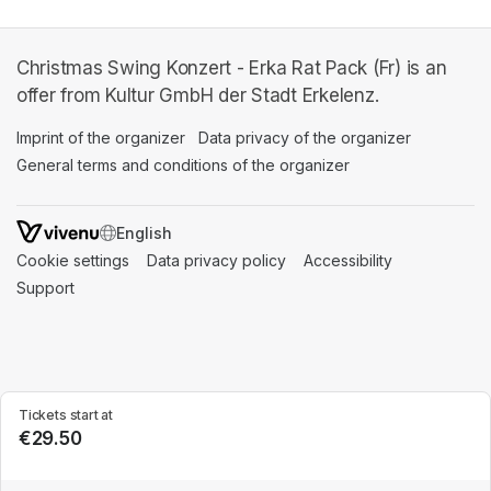
Christmas Swing Konzert - Erka Rat Pack (Fr) is an
offer from Kultur GmbH der Stadt Erkelenz.
Imprint of the organizer
(opens in a new tab)
Data privacy of the organizer
(opens in 
General terms and conditions of the organizer
(opens in a new ta
SWITCH LANGUAGE
Cookie settings
(opens in a new tab)
Data privacy policy
(opens in a new tab)
Accessibility
(opens in a n
Support
(opens in a new tab)
Tickets start at
€29.50