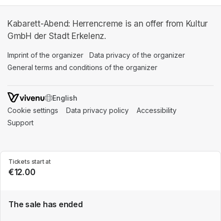
Kabarett-Abend: Herrencreme is an offer from Kultur
GmbH der Stadt Erkelenz.
Imprint of the organizer
(opens in a new tab)
Data privacy of the organizer
(opens in 
General terms and conditions of the organizer
(opens in a new ta
SWITCH LANGUAGE
Cookie settings
(opens in a new tab)
Data privacy policy
(opens in a new tab)
Accessibility
(opens in a n
Support
(opens in a new tab)
Tickets start at
€12.00
The sale has ended