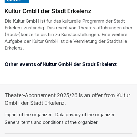
Kultur GmbH der Stadt Erkelenz
Die Kultur GmbH ist für das kulturelle Programm der Stadt 
Erkelenz zuständig. Das reicht von Theateraufführungen über 
(Rock-)konzerte bis hin zu Kunstaustellungen. Eine weitere 
Aufgabe der Kultur GmbH ist die Vermietung der Stadthalle 
Erkelenz.
Other events of Kultur GmbH der Stadt Erkelenz
Theater-Abonnement 2025/26 is an offer from Kultur
GmbH der Stadt Erkelenz.
Imprint of the organizer
(opens in a new tab)
Data privacy of the organizer
(opens in 
General terms and conditions of the organizer
(opens in a new ta