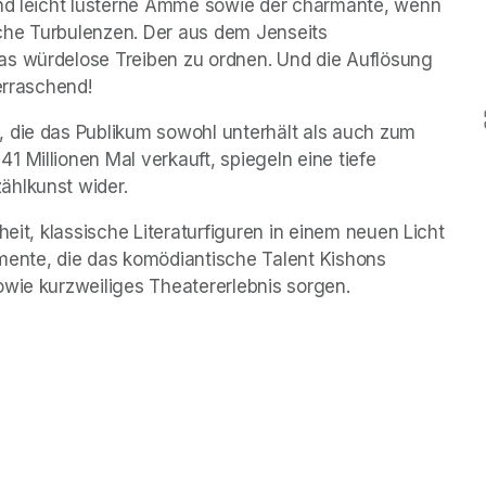
und leicht lüsterne Amme sowie der charmante, wenn 
che Turbulenzen. Der aus dem Jenseits 
as würdelose Treiben zu ordnen. Und die Auflösung 
erraschend!
 die das Publikum sowohl unterhält als auch zum 
 Millionen Mal verkauft, spiegeln eine tiefe 
ählkunst wider.
eit, klassische Literaturfiguren in einem neuen Licht 
mente, die das komödiantische Talent Kishons 
owie kurzweiliges Theatererlebnis sorgen.