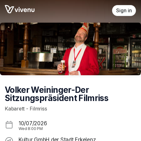
Skip header
Sign in
Volker Weininger-Der
Sitzungspräsident Filmriss
Kabarett - Filmriss
10/07/2026
Wed
8:00 PM
Kultur GmbH der Stadt Erkelenz