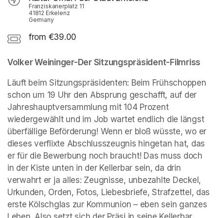
Franziskanerplatz 11
41812 Erkelenz
Germany
from €39.00
Volker Weininger-Der Sitzungspräsident-Filmriss
Läuft beim Sitzungspräsidenten: Beim Frühschoppen 
schon um 19 Uhr den Absprung geschafft, auf der 
Jahreshauptversammlung mit 104 Prozent 
wiedergewählt und im Job wartet endlich die längst 
überfällige Beförderung! Wenn er bloß wüsste, wo er 
dieses verflixte Abschlusszeugnis hingetan hat, das 
er für die Bewerbung noch braucht! Das muss doch 
in der Kiste unten in der Kellerbar sein, da drin 
verwahrt er ja alles: Zeugnisse, unbezahlte Deckel, 
Urkunden, Orden, Fotos, Liebesbriefe, Strafzettel, das 
erste Kölschglas zur Kommunion – eben sein ganzes 
Leben. Also setzt sich der Präsi in seine Kellerbar, 