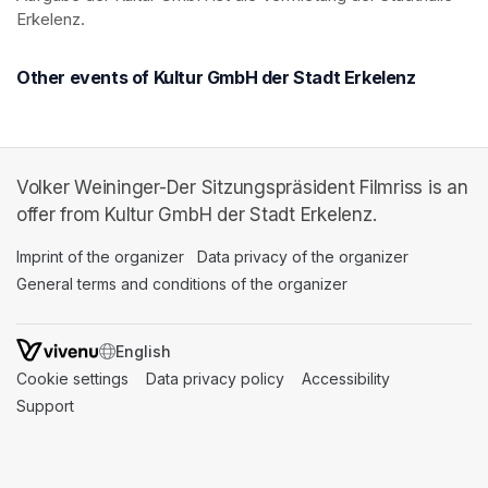
Erkelenz.
Other events of Kultur GmbH der Stadt Erkelenz
Volker Weininger-Der Sitzungspräsident Filmriss is an
offer from Kultur GmbH der Stadt Erkelenz.
Imprint of the organizer
(opens in a new tab)
Data privacy of the organizer
(opens in 
General terms and conditions of the organizer
(opens in a new ta
SWITCH LANGUAGE
Cookie settings
(opens in a new tab)
Data privacy policy
(opens in a new tab)
Accessibility
(opens in a n
Support
(opens in a new tab)